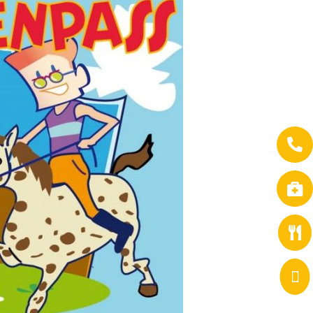



